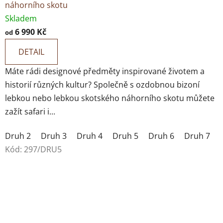
náhorního skotu
Skladem
6 990 Kč
od
DETAIL
Máte rádi designové předměty inspirované životem a
historií různých kultur? Společně s ozdobnou bizoní
lebkou nebo lebkou skotského náhorního skotu můžete
zažít safari i...
Druh 2
Druh 3
Druh 4
Druh 5
Druh 6
Druh 7
Kód:
297/DRU5