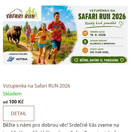
e
m
o
b
c
h
o
d
Vstupenka na Safari RUN 2026
Skladem
ě
100 Kč
od
s
DETAIL
e
Běžte s námi pro dobrou věc! Srdečně Vás zveme na
s