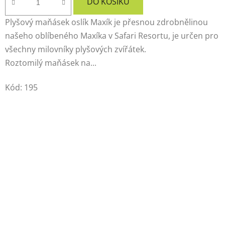
DO KOŠÍKU
Plyšový maňásek oslík Maxík je přesnou zdrobnělinou
našeho oblíbeného Maxíka v Safari Resortu, je určen pro
všechny milovníky plyšových zvířátek.
Roztomilý maňásek na...
Kód:
195