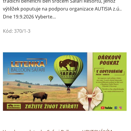
tradiční benefiční běh srdcem Safari Resortu, jehož
u
výtěžek poputuje na podporu organizace AUTISIA z.ú..
Dne 19.9.2026 Vyberte...
v
e
Kód:
370/1-3
n
ý
r
y
a
d
á
r
k