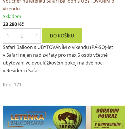
Voucher na letenku Safari Balloon s UBYTOVÁNÍM o
o
víkendu
v
Skladem
23 290 Kč
ý
DO KOŠÍKU
m
i
Safari Balloon s UBYTOVÁNÍM o víkendu (PÁ-SO)-let
v Safari nejen nad zvířaty pro max.5 osob včetně
v
ubytování ve dvoulůžkovém pokoji na dvě noci
o
v Residenci Safari...
u
Kód:
171
c
h
e
r