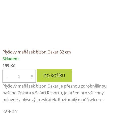
Plyšový maňásek bizon Oskar 32 cm
Skladem
199 Kč
DO KOŠÍKU
Plyšový maňásek bizon Oskar je přesnou zdrobnělinou
našeho Oskara v Safari Resortu, je určen pro všechny
milovníky plyšových zvířátek. Roztomilý maňásek na...
Kód:
201