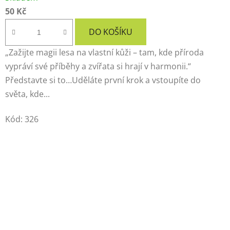
50 Kč
DO KOŠÍKU
„Zažijte magii lesa na vlastní kůži – tam, kde příroda
vypráví své příběhy a zvířata si hrají v harmonii.“
Představte si to…Uděláte první krok a vstoupíte do
světa, kde...
Kód:
326