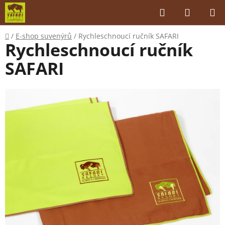
Přejít
Hledat
NÁKUP
na
KOŠÍK
obsah
Domů
/
E-shop suvenýrů
/
Rychleschnoucí ručník SAFARI
Rychleschnoucí ručník
SAFARI