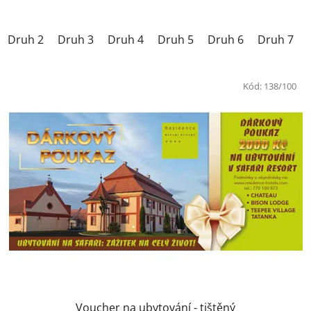
Druh 2
Druh 3
Druh 4
Druh 5
Druh 6
Druh 7
Kód:
138/100
Voucher na ubytování - tištěný