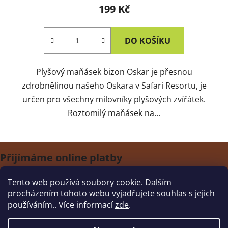
199 Kč
DO KOŠÍKU
Plyšový maňásek bizon Oskar je přesnou
zdrobnělinou našeho Oskara v Safari Resortu, je
určen pro všechny milovníky plyšových zvířátek.
Roztomilý maňásek na...
Z
Přijímáme online platby
á
p
Tento web používá soubory cookie. Dalším
a
procházením tohoto webu vyjadřujete souhlas s jejich
t
K
používáním.. Více informací
zde
.
E-shop suvenýrů
í
a
t