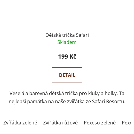
Dětská trička Safari
Skladem
199 Kč
DETAIL
Veselá a barevná dětská trička pro kluky a holky. Ta
nejlepší památka na naše zvířátka ze Safari Resortu.
Zvířátka zelené
Zvířátka růžové
Pexeso zelené
Pexe