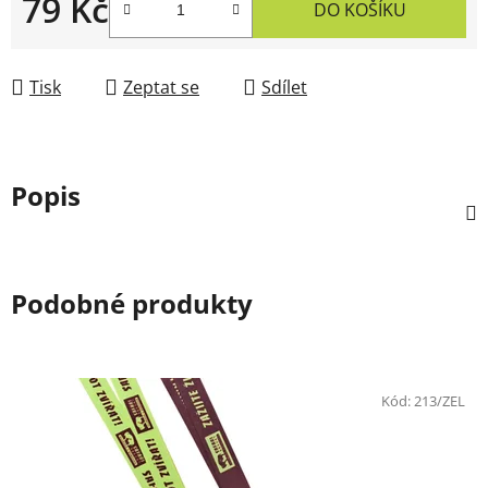
79 Kč
DO KOŠÍKU
Měrná cena:
Tisk
Zeptat se
Sdílet
Popis
Podobné produkty
Kód:
213/ZEL