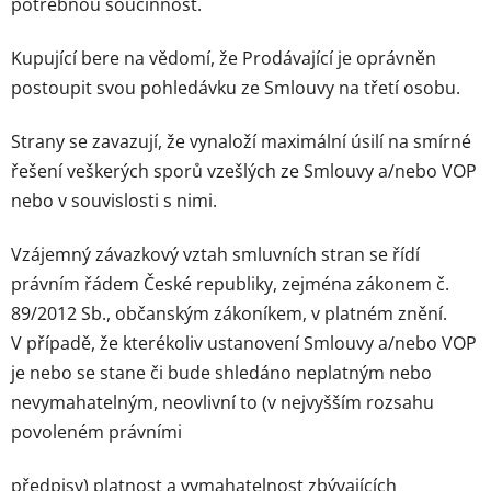
potřebnou součinnost.
Kupující bere na vědomí, že Prodávající je oprávněn
postoupit svou pohledávku ze Smlouvy na třetí osobu.
Strany se zavazují, že vynaloží maximální úsilí na smírné
řešení veškerých sporů vzešlých ze Smlouvy a/nebo VOP
nebo v souvislosti s nimi.
Vzájemný závazkový vztah smluvních stran se řídí
právním řádem České republiky, zejména zákonem č.
89/2012 Sb., občanským zákoníkem, v platném znění.
V případě, že kterékoliv ustanovení Smlouvy a/nebo VOP
je nebo se stane či bude shledáno neplatným nebo
nevymahatelným, neovlivní to (v nejvyšším rozsahu
povoleném právními
předpisy) platnost a vymahatelnost zbývajících