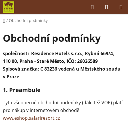
Přejít
Hledat
NÁKUP
na
KOŠÍK
obsah
Domů
/
Obchodní podmínky
Obchodní podmínky
společnosti
Residence Hotels s.r.o., Rybná 669/4,
110 00, Praha - Staré Město, IČO: 26026589
Spisová značka: C 83236 vedená u Městského soudu
v Praze
1. Preambule
Tyto všeobecné obchodní podmínky (dále též VOP) platí
pro nákup v internetovém obchodě
www.eshop.safariresort.cz