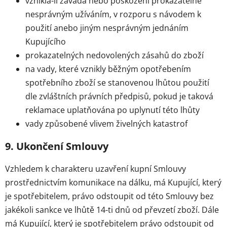
vznikla-li závada nebo poškození prokazatelně
nesprávným užíváním, v rozporu s návodem k
použití anebo jiným nesprávným jednáním
Kupujícího
prokazatelných nedovolených zásahů do zboží
na vady, které vznikly běžným opotřebením
spotřebního zboží se stanovenou lhůtou použití
dle zvláštních právních předpisů, pokud je taková
reklamace uplatňována po uplynutí této lhůty
vady způsobené vlivem živelných katastrof
9. Ukončení Smlouvy
Vzhledem k charakteru uzavření kupní Smlouvy
prostřednictvím komunikace na dálku, má Kupující, který
je spotřebitelem, právo odstoupit od této Smlouvy bez
jakékoli sankce ve lhůtě 14-ti dnů od převzetí zboží. Dále
má Kupující, který je spotřebitelem právo odstoupit od