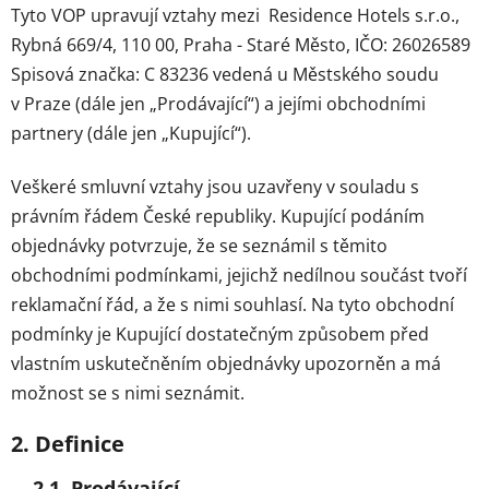
Tyto VOP upravují vztahy mezi
Residence Hotels s.r.o.,
Rybná 669/4, 110 00, Praha - Staré Město, IČO: 26026589
Spisová značka: C 83236 vedená u Městského soudu
v Praze
(dále jen „Prodávající“) a jejími obchodními
partnery (dále jen „Kupující“).
Veškeré smluvní vztahy jsou uzavřeny v souladu s
právním řádem České republiky. Kupující podáním
objednávky potvrzuje, že se seznámil s těmito
obchodními podmínkami, jejichž nedílnou součást tvoří
reklamační řád, a že s nimi souhlasí. Na tyto obchodní
podmínky je Kupující dostatečným způsobem před
vlastním uskutečněním objednávky upozorněn a má
možnost se s nimi seznámit.
2. Definice
2.1. Prodávající