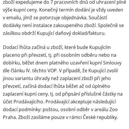
zboží expedujeme do 7 pracovních dnů od uhrazení plné
výše kupní ceny. Konečný termín dodání je vždy uveden
v emailu, jímž se potvrzuje objednávka. Součástí
dodávky není instalace zakoupeného zboží. Společně se
zásilkou obdrží Kupující daňový doklad/fakturu.
Dodací lhůta začíná u zboží, které bude Kupujícím
placeno při převzetí, tj. při osobním odběru nebo na
dobírku, běžet dnem platného uzavření kupní Smlouvy
dle článku IV. těchto VOP. V případě, že Kupující zvolil
jinou variantu úhrady než zaplacení zboží při jeho
převzetí, začíná dodací lhůta běžet až od úplného
zaplacení kupní ceny, tj. od připsání příslušné částky na
účet Prodávajícího. Prodávající akceptuje následující
dodací podmínky: poštou, osobní odběr v areálu Zoo
Praha. Zboží zasíláme pouze v rámci České republiky.