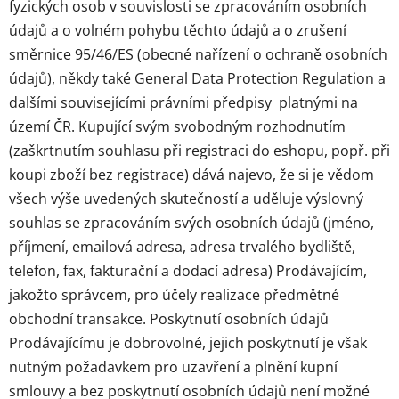
fyzických osob v souvislosti se zpracováním osobních
údajů a o volném pohybu těchto údajů a o zrušení
směrnice 95/46/ES (obecné nařízení o ochraně osobních
údajů), někdy také General Data Protection Regulation a
dalšími souvisejícími právními předpisy platnými na
území ČR. Kupující svým svobodným rozhodnutím
(zaškrtnutím souhlasu při registraci do eshopu, popř. při
koupi zboží bez registrace) dává najevo, že si je vědom
všech výše uvedených skutečností a uděluje výslovný
souhlas se zpracováním svých osobních údajů (jméno,
příjmení, emailová adresa, adresa trvalého bydliště,
telefon, fax, fakturační a dodací adresa) Prodávajícím,
jakožto správcem, pro účely realizace předmětné
obchodní transakce. Poskytnutí osobních údajů
Prodávajícímu je dobrovolné, jejich poskytnutí je však
nutným požadavkem pro uzavření a plnění kupní
smlouvy a bez poskytnutí osobních údajů není možné