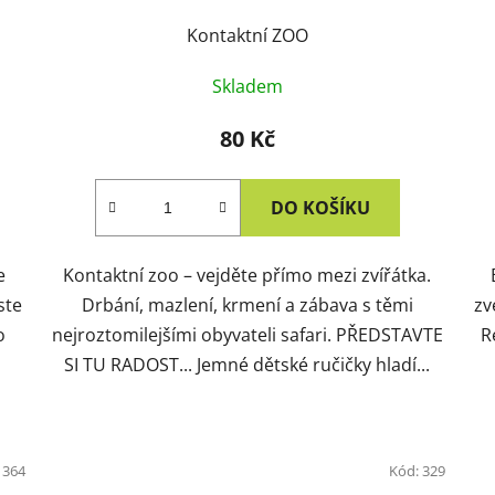
Kontaktní ZOO
Skladem
80 Kč
DO KOŠÍKU
e
Kontaktní zoo – vejděte přímo mezi zvířátka.
ste
Drbání, mazlení, krmení a zábava s těmi
zv
o
nejroztomilejšími obyvateli safari. PŘEDSTAVTE
R
SI TU RADOST... Jemné dětské ručičky hladí...
:
364
Kód:
329