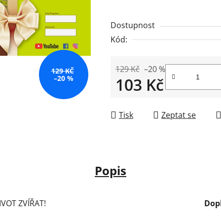
Dostupnost
Kód:
129 Kč
–20 %
129 KČ
–20 %
103 Kč
Měrná cena:
Tisk
Zeptat se
Popis
ŽIVOT ZVÍŘAT!
Dop