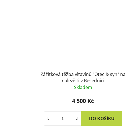
Zážitková těžba vltavínů "Otec & syn" na
nalezišti v Besednici
Skladem
4 500 Kč
DO KOŠÍKU