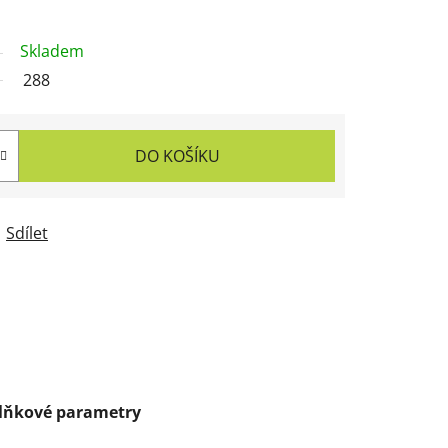
Skladem
288
DO KOŠÍKU
Sdílet
lňkové parametry