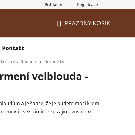
Přihlášení
Registrace
PRÁZDNÝ KOŠÍK
NÁKUPNÍ
KOŠÍK
Kontakt
krmení velblouda - elektronický
rmení velblouda -
lbloudům a je šance, že je budete moci krom
krmení Vás seznámíme se zajímavostmi o
lbloud