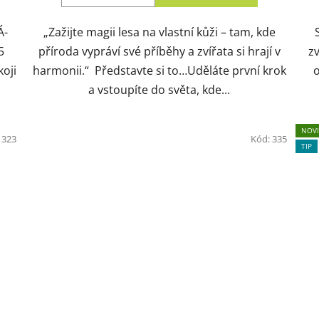
Á-
„Zažijte magii lesa na vlastní kůži – tam, kde
5
příroda vypráví své příběhy a zvířata si hrají v
z
oji
harmonii.“ Představte si to…Uděláte první krok
o
a vstoupíte do světa, kde...
NOV
:
323
Kód:
335
TIP