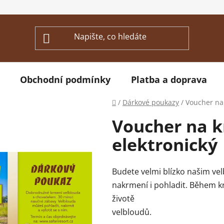
Obchodní podmínky
Platba a doprava
Domů
/
Dárkové poukazy
/
Voucher na 
Voucher na k
elektronický
Budete velmi blízko našim ve
nakrmení i pohladit. Během 
životě
ve