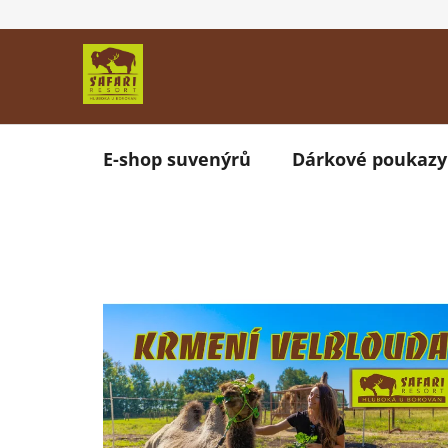
Přejít
na
obsah
E-shop suvenýrů
Dárkové poukazy