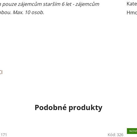
Kate
n pouze zájemcům starším 6 let - zájemcům
obou. Max. 10 osob.
Hmo
I
Podobné produkty
NOV
:
171
Kód:
326