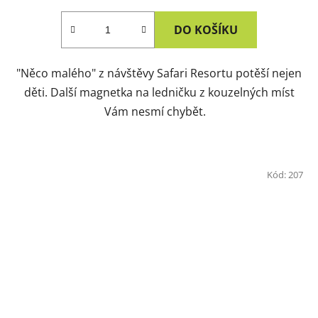
DO KOŠÍKU
"Něco malého" z návštěvy Safari Resortu potěší nejen
děti. Další magnetka na ledničku z kouzelných míst
Vám nesmí chybět.
Kód:
207