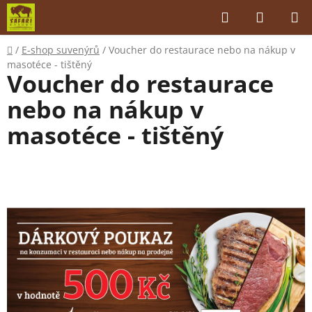
Přejít
Hledat
NÁKUP
na
KOŠÍK
obsah
Domů
/
E-shop suvenýrů
/
Voucher do restaurace nebo na nákup v
masotéce - tištěný
Voucher do restaurace
nebo na nákup v
masotéce - tištěný