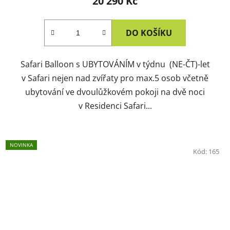
20 290 Kč
DO KOŠÍKU
Safari Balloon s UBYTOVÁNÍM v týdnu (NE-ČT)-let
v Safari nejen nad zvířaty pro max.5 osob včetně
ubytování ve dvoulůžkovém pokoji na dvě noci
v Residenci Safari...
NOVINKA
Kód:
165