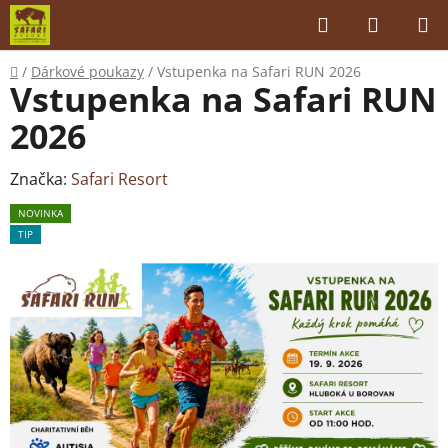
Přejít
Hledat
NÁKUP
na
KOŠÍK
obsah
Domů
/
Dárkové poukazy
/
Vstupenka na Safari RUN 2026
Vstupenka na Safari RUN
2026
Značka:
Safari Resort
NOVINKA
TIP