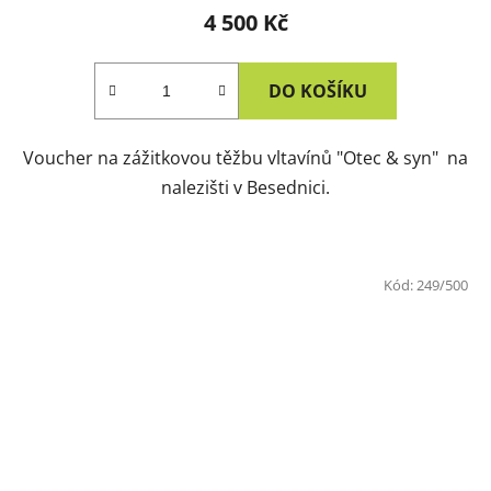
4 500 Kč
DO KOŠÍKU
Voucher na zážitkovou těžbu vltavínů "Otec & syn" na
nalezišti v Besednici.
Kód:
249/500